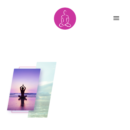
HOME
AYURYOGA
ÜBER MICH
PARTNER
AKTUELLES
MITGLIEDSCHA
UNTERRICHT
KONTAKT