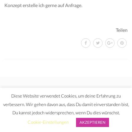
Konzept erstelle ich gerne auf Anfrage.
Teilen
Diese Website verwendet Cookies, um deine Erfahrung zu
verbessern. Wir gehen davon aus, dass Du damit einverstanden bist,
© 2017 Ausgleichsyoga Yvonne Fohmann. Alle Rechte
Du kannst jedoch widersprechen, wenn Du dies wünschst.
vorbehalten
IMPRESSUM
DATENSCHUTZERKLÄRUNG
Cookie-Einstellungen
AKZEPTIEREN