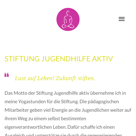
HOME
AYURYOGA
STIFTUNG JUGENDHILFE AKTIV
ÜBER MICH
PARTNER
Lust auf Leben! Zukunft stiften.
Das Motto der Stiftung Jugendhilfe aktiv übernehme ich in
AKTUELLES
MITGLIEDSCHA
meine Yogastunden für die Stiftung. Die pädagogischen
Mitarbeiter geben viel Energie an die Jugendlichen weiter auf
ihrem Weg zu einem selbst bestimmten
eigenverantwortlichen Leben. Dafür schaffe ich einen
UNTERRICHT
KONTAKT
Ausgleich und unterstütze sie durch die regenerierenden