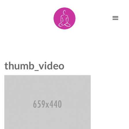
HOME
AYURYOGA
ÜBER MICH
PARTNER
thumb_video
AKTUELLES
MITGLIEDSCHA
UNTERRICHT
KONTAKT